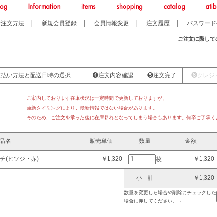
ご注文方法
│
新規会員登録
│
会員情報変更
│
注文履歴
│
パスワード
ご注文に際して
支払い方法と配送日時の選択
❹注文内容確認
❺注文完了
❻クレジ
ご案内しております在庫状況は一定時間で更新しておりますが、
更新タイミングにより、最新情報ではない場合があります。
そのため、ご注文を承った後に在庫切れとなってしまう場合もあります。何卒ご了承く
品名
販売単価
数量
金額
チ(ヒツジ・赤)
￥1,320
￥1,320
枚
小 計
￥1,320
数量を変更した場合や削除にチェックした
場合に押してください。→