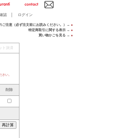
確認
│
ログイン
のご注意（必ず注文前にお読みください。）→
●
特定商取引に関する表示 →
●
買い物かごを見る →
●
ット決済
ださい。
削除