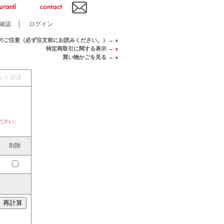
確認
│
ログイン
のご注意（必ず注文前にお読みください。）→
●
特定商取引に関する表示 →
●
買い物かごを見る →
●
ット決済
ださい。
削除