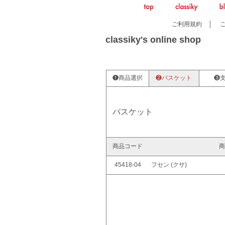
ご利用規約
│
classiky's online shop
❶商品選択
❷バスケット
❸
バスケット
商品コード
商
45418-04
フセン (クサ)