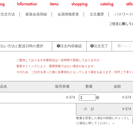
ご注文方法
│
新規会員登録
│
会員情報変更
│
注文履歴
│
パスワード
ご注文に際して
支払い方法と配送日時の選択
❹注文内容確認
❺注文完了
❻クレジ
ご案内しております在庫状況は一定時間で更新しておりますが、
更新タイミングにより、最新情報ではない場合があります。
そのため、ご注文を承った後に在庫切れとなってしまう場合もあります。何卒ご了承く
品名
販売単価
数量
金額
￥374
￥374
冊
小 計
￥374
数量を変更した場合や削除にチェックし
た場合に押してください。→