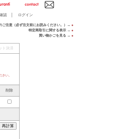
確認
│
ログイン
のご注意（必ず注文前にお読みください。）→
●
特定商取引に関する表示 →
●
買い物かごを見る →
●
ット決済
ださい。
削除