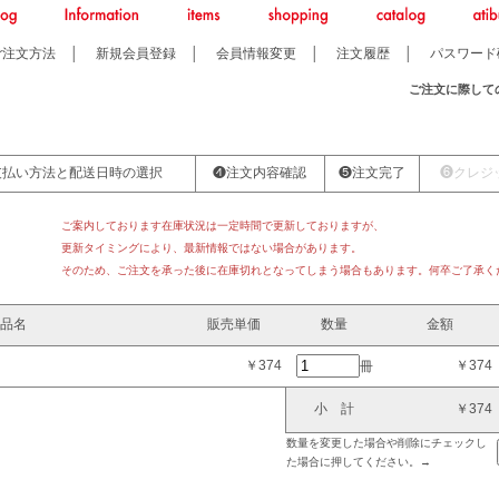
ご注文方法
│
新規会員登録
│
会員情報変更
│
注文履歴
│
パスワード
ご注文に際して
支払い方法と配送日時の選択
❹注文内容確認
❺注文完了
❻クレジ
ご案内しております在庫状況は一定時間で更新しておりますが、
更新タイミングにより、最新情報ではない場合があります。
そのため、ご注文を承った後に在庫切れとなってしまう場合もあります。何卒ご了承く
品名
販売単価
数量
金額
￥374
￥374
冊
小 計
￥374
数量を変更した場合や削除にチェックし
た場合に押してください。→