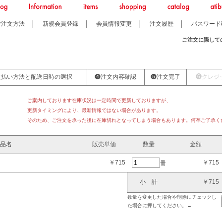
ご注文方法
│
新規会員登録
│
会員情報変更
│
注文履歴
│
パスワード
ご注文に際して
支払い方法と配送日時の選択
❹注文内容確認
❺注文完了
❻クレジ
ご案内しております在庫状況は一定時間で更新しておりますが、
更新タイミングにより、最新情報ではない場合があります。
そのため、ご注文を承った後に在庫切れとなってしまう場合もあります。何卒ご了承く
品名
販売単価
数量
金額
￥715
￥715
冊
小 計
￥715
数量を変更した場合や削除にチェックし
た場合に押してください。→