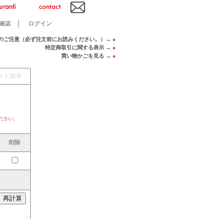
確認
│
ログイン
のご注意（必ず注文前にお読みください。）→
●
特定商取引に関する表示 →
●
買い物かごを見る →
●
ット決済
ださい。
削除