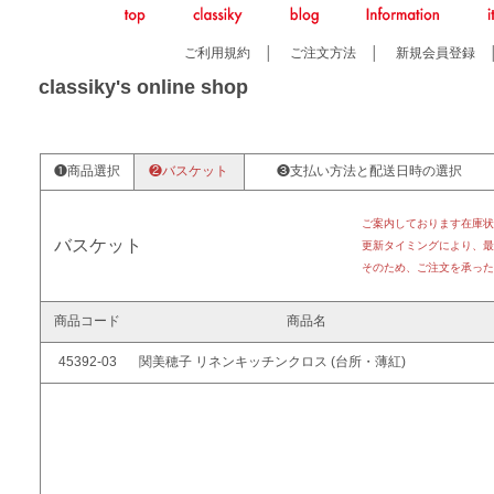
ご利用規約
│
ご注文方法
│
新規会員登録
classiky's online shop
❶商品選択
❷バスケット
❸支払い方法と配送日時の選択
ご案内しております在庫状
バスケット
更新タイミングにより、最
そのため、ご注文を承った
商品コード
商品名
45392-03
関美穂子 リネンキッチンクロス (台所・薄紅)