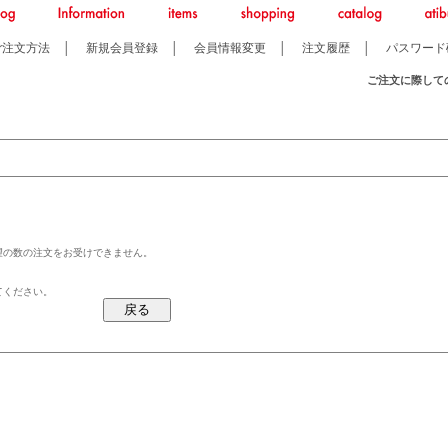
ご注文方法
│
新規会員登録
│
会員情報変更
│
注文履歴
│
パスワード
ご注文に際して
望の数の注文をお受けできません。
てください。