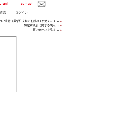
確認
│
ログイン
のご注意（必ず注文前にお読みください。）→
●
特定商取引に関する表示 →
●
買い物かごを見る →
●