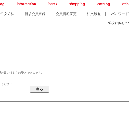
ご注文方法
│
新規会員登録
│
会員情報変更
│
注文履歴
│
パスワード
ご注文に際して
望の数の注文をお受けできません。
てください。