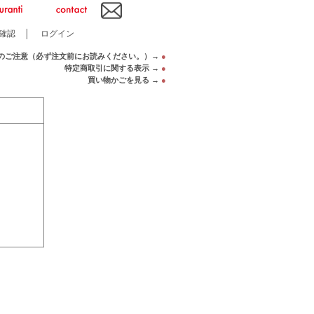
確認
│
ログイン
のご注意（必ず注文前にお読みください。）→
●
特定商取引に関する表示 →
●
買い物かごを見る →
●