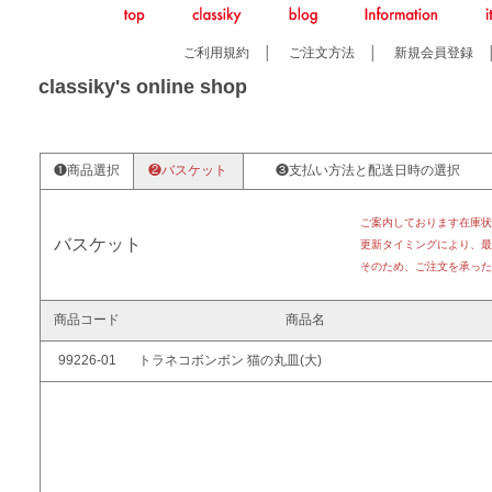
ご利用規約
│
ご注文方法
│
新規会員登録
classiky's online shop
❶商品選択
❷バスケット
❸支払い方法と配送日時の選択
ご案内しております在庫状
バスケット
更新タイミングにより、最
そのため、ご注文を承った
商品コード
商品名
99226-01
トラネコボンボン 猫の丸皿(大)