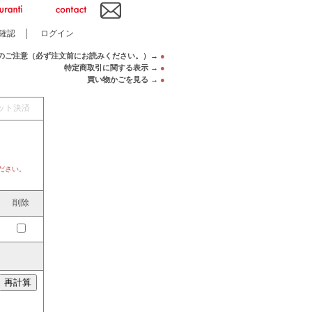
確認
│
ログイン
のご注意（必ず注文前にお読みください。）→
●
特定商取引に関する表示 →
●
買い物かごを見る →
●
ット決済
ださい。
削除