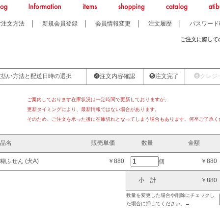
ご注文方法
│
新規会員登録
│
会員情報変更
│
注文履歴
│
パスワード
ご注文に際して
支払い方法と配送日時の選択
❹注文内容確認
❺注文完了
❻クレジ
ご案内しております在庫状況は一定時間で更新しておりますが、
更新タイミングにより、最新情報ではない場合があります。
そのため、ご注文を承った後に在庫切れとなってしまう場合もあります。何卒ご了承く
品名
販売単価
数量
金額
ふせん (犬A)
￥880
￥880
個
小 計
￥880
数量を変更した場合や削除にチェックし
た場合に押してください。→