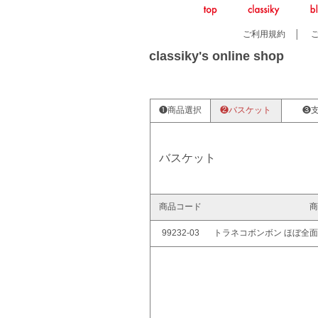
ご利用規約
│
classiky's online shop
❶商品選択
❷バスケット
❸
バスケット
商品コード
商
99232-03
トラネコボンボン ほぼ全面糊