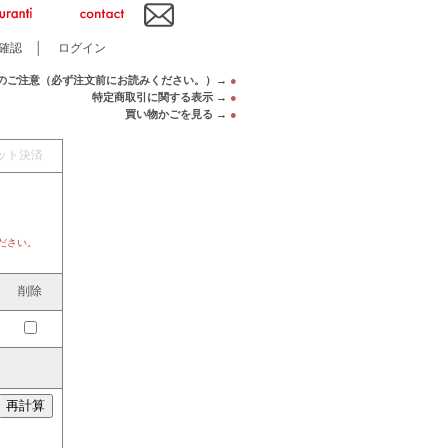
確認
│
ログイン
のご注意（必ず注文前にお読みください。）→
●
特定商取引に関する表示 →
●
買い物かごを見る →
●
ット決済
ださい。
削除