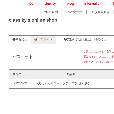
ご利用規約
│
ご注文方法
│
新規会員登録
classiky's online shop
❶商品選択
❷バスケット
❸支払い方法と配送日時の選択
ご案内しております在庫状
バスケット
更新タイミングにより、最
そのため、ご注文を承った
商品コード
商品名
23204-02
しゅんしゅんマスキングテープ(しまなみ)