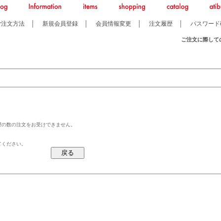
ご注文方法
│
新規会員登録
│
会員情報変更
│
注文履歴
│
パスワード
ご注文に際して
望の数の注文をお受けできません。
てください。