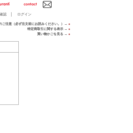
確認
│
ログイン
のご注意（必ず注文前にお読みください。）→
●
特定商取引に関する表示 →
●
買い物かごを見る →
●