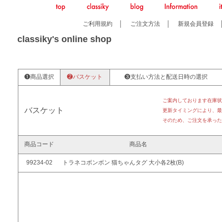
ご利用規約
│
ご注文方法
│
新規会員登録
classiky's online shop
❶商品選択
❷バスケット
❸支払い方法と配送日時の選択
ご案内しております在庫状
バスケット
更新タイミングにより、最
そのため、ご注文を承った
商品コード
商品名
99234-02
トラネコボンボン 猫ちゃんタグ 大小各2枚(B)