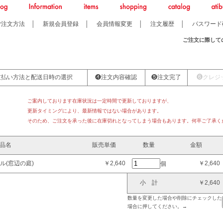
ご注文方法
│
新規会員登録
│
会員情報変更
│
注文履歴
│
パスワード
ご注文に際して
支払い方法と配送日時の選択
❹注文内容確認
❺注文完了
❻クレジ
ご案内しております在庫状況は一定時間で更新しておりますが、
更新タイミングにより、最新情報ではない場合があります。
そのため、ご注文を承った後に在庫切れとなってしまう場合もあります。何卒ご了承く
品名
販売単価
数量
金額
ル(窓辺の庭)
￥2,640
￥2,640
個
小 計
￥2,640
数量を変更した場合や削除にチェックした
場合に押してください。→