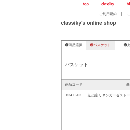
ご利用規約
│
classiky's online shop
❶商品選択
❷バスケット
❸
バスケット
商品コード
商
83411-03
点と線 リネンガーゼストー