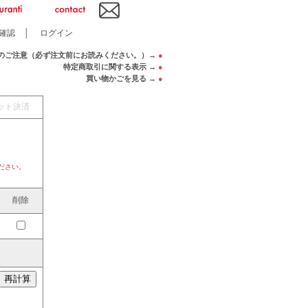
確認
│
ログイン
のご注意（必ず注文前にお読みください。）→
●
特定商取引に関する表示 →
●
買い物かごを見る →
●
ット決済
ださい。
削除