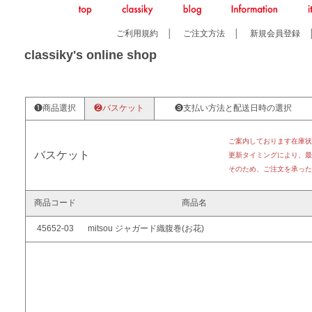
ご利用規約
│
ご注文方法
│
新規会員登録
classiky's online shop
❶商品選択
❷バスケット
❸支払い方法と配送日時の選択
ご案内しております在庫状
バスケット
更新タイミングにより、最
そのため、ご注文を承った
商品コード
商品名
45652-03
mitsou ジャガード織腹巻(お花)