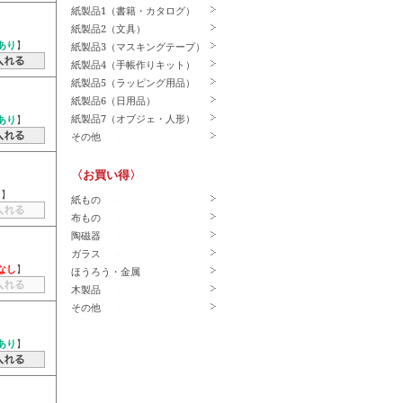
紙製品1（書籍・カタログ）
紙製品2（文具）
あり
】
紙製品3（マスキングテープ）
紙製品4（手帳作りキット）
紙製品5（ラッピング用品）
紙製品6（日用品）
紙製品7（オブジェ・人形）
あり
】
その他
〈お買い得〉
－
】
紙もの
布もの
陶磁器
ガラス
なし
】
ほうろう・金属
木製品
その他
あり
】