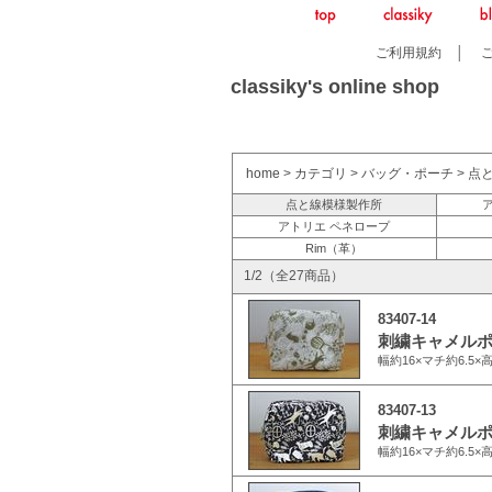
ご利用規約
│
classiky's online shop
home
>
カテゴリ
>
バッグ・ポーチ
>
点
点と線模様製作所
アトリエ ペネロープ
Rim（革）
1/2（全27商品）
83407-14
刺繍キャメルポー
幅約16×マチ約6.5×
83407-13
刺繍キャメルポー
幅約16×マチ約6.5×