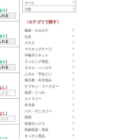
セール
分類
あり
】
〈カテゴリで探す〉
書籍・カタログ
あり
】
文具
マスク
マスキングテープ
手帳作りキット
ラッピング用品
あり
】
タオル・ハンカチ
ふきん・手ぬぐい
風呂敷・弁当包み
ナプキン・コースター
なし
】
食器・うつわ
カトラリー
弁当箱
バス・サニタリー
なし
】
照明
収納ボックス
収納容器・用具
キッチン用品