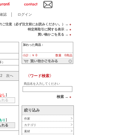
確認
│
ログイン
のご注意（必ず注文前にお読みください。）→
●
特定商取引に関する表示 →
●
買い物かごを見る →
●
加わった商品：
小計：￥ 0
数量 0商品
（革）
〈ワード検索〉
2
次へ
商品名を入力してください
なし
】
検索 →
●
絞り込み
作家
あり
】
カテゴリ
素材