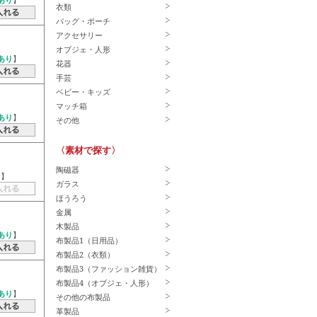
あり
】
衣類
バッグ・ポーチ
アクセサリー
オブジェ・人形
あり
】
花器
手芸
ベビー・キッズ
マッチ箱
あり
】
その他
〈素材で探す〉
陶磁器
－
】
ガラス
ほうろう
金属
木製品
あり
】
布製品1（日用品）
布製品2（衣類）
布製品3（ファッション雑貨）
布製品4（オブジェ・人形）
あり
】
その他の布製品
革製品