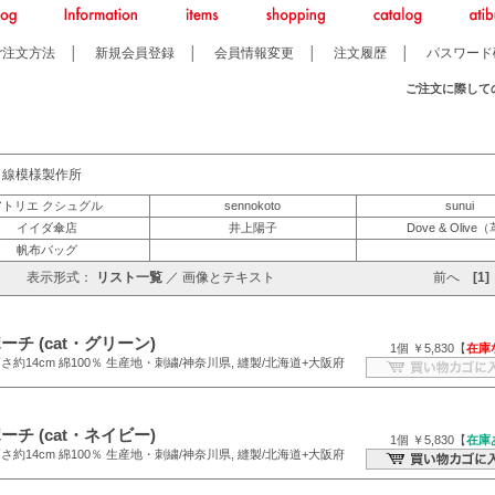
ご注文方法
│
新規会員登録
│
会員情報変更
│
注文履歴
│
パスワード
ご注文に際して
と線模様製作所
アトリエ クシュグル
sennokoto
sunui
イイダ傘店
井上陽子
Dove & Olive
帆布バッグ
表示形式：
リスト一覧
／
画像とテキスト
前へ
[1]
チ (cat・グリーン)
1個 ￥5,830【
在庫
高さ約14cm 綿100％ 生産地・刺繍/神奈川県, 縫製/北海道+大阪府
チ (cat・ネイビー)
1個 ￥5,830【
在庫
高さ約14cm 綿100％ 生産地・刺繍/神奈川県, 縫製/北海道+大阪府