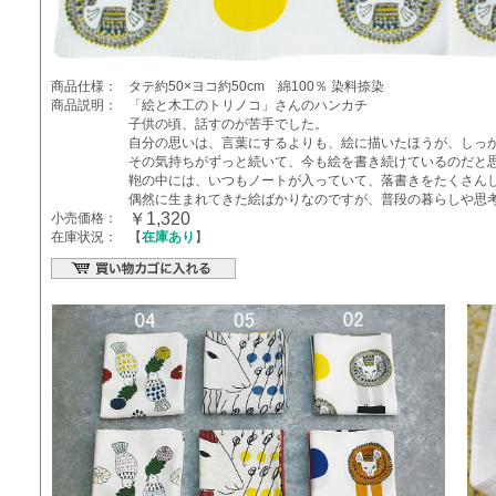
商品仕様：
タテ約50×ヨコ約50cm 綿100％ 染料捺染
商品説明：
「絵と木工のトリノコ」さんのハンカチ
子供の頃、話すのが苦手でした。
自分の思いは、言葉にするよりも、絵に描いたほうが、しっ
その気持ちがずっと続いて、今も絵を書き続けているのだと
鞄の中には、いつもノートが入っていて、落書きをたくさん
偶然に生まれてきた絵ばかりなのですが、普段の暮らしや思
￥1,320
小売価格：
在庫状況：
【
在庫あり
】