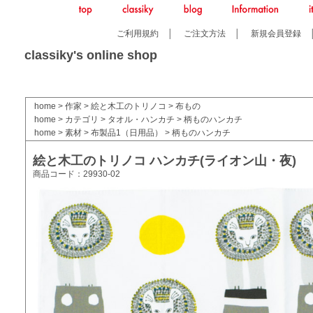
ご利用規約
│
ご注文方法
│
新規会員登録
classiky's online shop
home
>
作家
>
絵と木工のトリノコ
>
布もの
home
>
カテゴリ
>
タオル・ハンカチ
>
柄ものハンカチ
home
>
素材
>
布製品1（日用品）
>
柄ものハンカチ
絵と木工のトリノコ ハンカチ(ライオン山・夜)
商品コード：29930-02