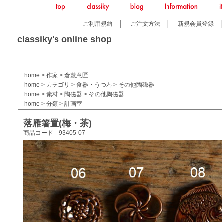
ご利用規約
│
ご注文方法
│
新規会員登録
classiky's online shop
home
>
作家
>
倉敷意匠
home
>
カテゴリ
>
食器・うつわ
>
その他陶磁器
home
>
素材
>
陶磁器
>
その他陶磁器
home
>
分類
>
計画室
落雁箸置(梅・茶)
商品コード：93405-07