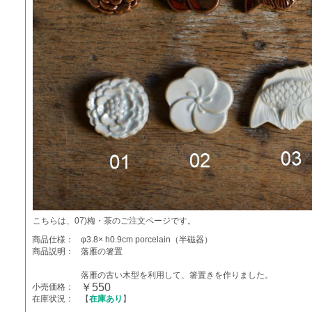
こちらは、07)梅・茶のご注文ページです。
商品仕様：
φ3.8× h0.9cm porcelain（半磁器）
商品説明：
落雁の箸置
落雁の古い木型を利用して、箸置きを作りました。
￥550
小売価格：
在庫状況：
【
在庫あり
】