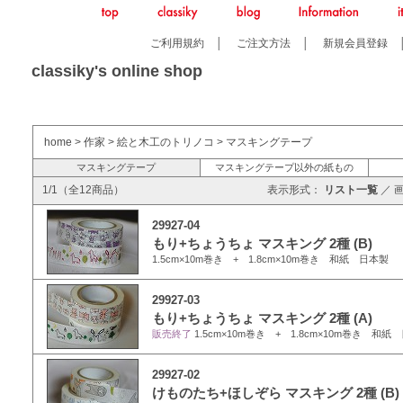
ご利用規約
│
ご注文方法
│
新規会員登録
classiky's online shop
home
>
作家
>
絵と木工のトリノコ
>
マスキングテープ
マスキングテープ
マスキングテープ以外の紙もの
1/1（全12商品）
表示形式：
リスト一覧
／
29927-04
もり+ちょうちょ マスキング 2種 (B)
1.5cm×10m巻き + 1.8cm×10m巻き 和紙 日本製
29927-03
もり+ちょうちょ マスキング 2種 (A)
販売終了
1.5cm×10m巻き + 1.8cm×10m巻き 和紙
29927-02
けものたち+ほしぞら マスキング 2種 (B)