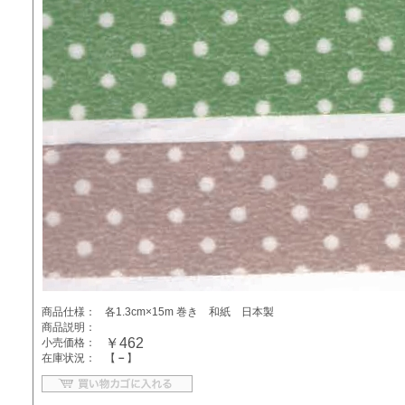
商品仕様：
各1.3cm×15m 巻き 和紙 日本製
商品説明：
￥462
小売価格：
在庫状況：
【
－
】