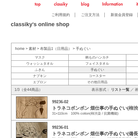
ご利用規約
│
ご注文方法
│
新規会員登録
classiky's online shop
home
>
素材
>
布製品1（日用品）
>
手ぬぐい
マスク
柄ものハンカチ
ウォッシュタオル
フェイスタオル
ふきん
手ぬぐい
ナプキン
コースター
エプロン
その他日用品
1/3（全44商品）
表示形式：
リスト一覧
／
99236-02
トラネコボンボン 畑仕事の手ぬぐい(柿渋
31×110cm 100% cotton(柿渋染 / 抗菌機能)
99236-01
トラネコボンボン 畑仕事の手ぬぐい(備長