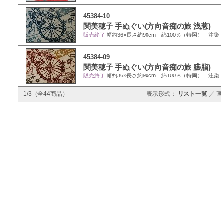
45384-10
関美穂子 手ぬぐい(方向音痴の旅 浅葱)
販売終了
幅約36×長さ約90cm 綿100％（特岡） 注染
45384-09
関美穂子 手ぬぐい(方向音痴の旅 臙脂)
販売終了
幅約36×長さ約90cm 綿100％（特岡） 注染
1/3（全44商品）
表示形式：
リスト一覧
／