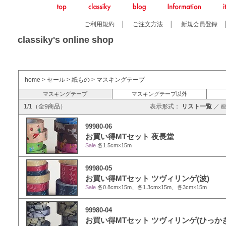
ご利用規約
│
ご注文方法
│
新規会員登録
classiky's online shop
home
>
セール
>
紙もの
>
マスキングテープ
マスキングテープ
マスキングテープ以外
1/1（全9商品）
表示形式：
リスト一覧
／
99980-06
お買い得MTセット 夜長堂
Sale
各1.5cm×15m
99980-05
お買い得MTセット ツヴィリンゲ(波)
Sale
各0.8cm×15m、各1.3cm×15m、各3cm×15m
99980-04
お買い得MTセット ツヴィリンゲ(ひっか