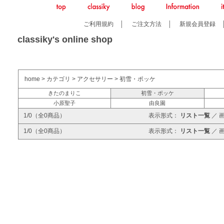
ご利用規約
│
ご注文方法
│
新規会員登録
classiky's online shop
home
>
カテゴリ
>
アクセサリー
>
初雪・ポッケ
きたのまりこ
初雪・ポッケ
小原聖子
由良園
1/0（全0商品）
表示形式：
リスト一覧
／
1/0（全0商品）
表示形式：
リスト一覧
／