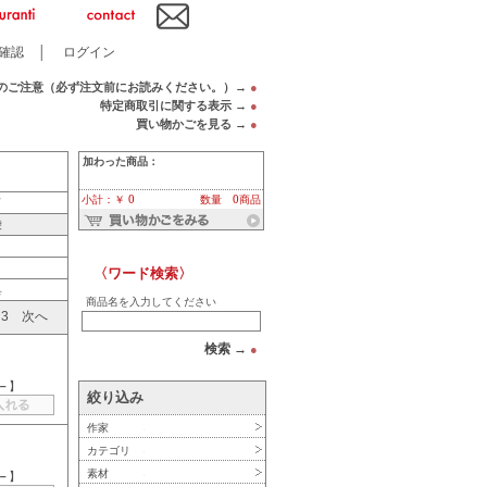
確認
│
ログイン
のご注意（必ず注文前にお読みください。）→
●
特定商取引に関する表示 →
●
買い物かごを見る →
●
加わった商品：
小計：￥ 0
数量 0商品
ド
袋
〈ワード検索〉
具
商品名を入力してください
3
次へ
検索 →
●
－
】
絞り込み
作家
カテゴリ
素材
－
】