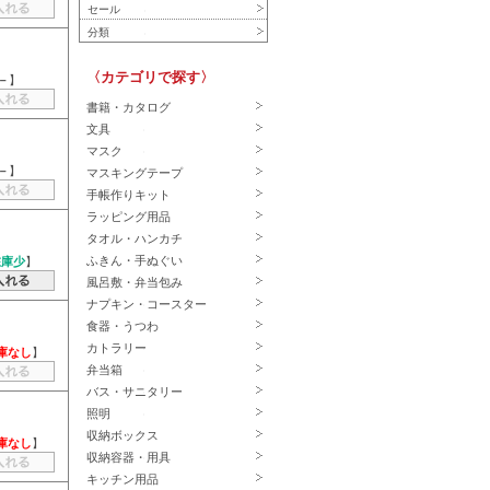
セール
分類
〈カテゴリで探す〉
－
】
書籍・カタログ
文具
マスク
－
】
マスキングテープ
手帳作りキット
ラッピング用品
タオル・ハンカチ
ふきん・手ぬぐい
在庫少
】
風呂敷・弁当包み
ナプキン・コースター
食器・うつわ
カトラリー
庫なし
】
弁当箱
バス・サニタリー
照明
収納ボックス
庫なし
】
収納容器・用具
キッチン用品