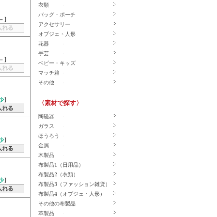
衣類
バッグ・ポーチ
－
】
アクセサリー
オブジェ・人形
花器
手芸
－
】
ベビー・キッズ
マッチ箱
その他
少
】
〈素材で探す〉
陶磁器
ガラス
ほうろう
少
】
金属
木製品
布製品1（日用品）
布製品2（衣類）
少
】
布製品3（ファッション雑貨）
布製品4（オブジェ・人形）
その他の布製品
革製品