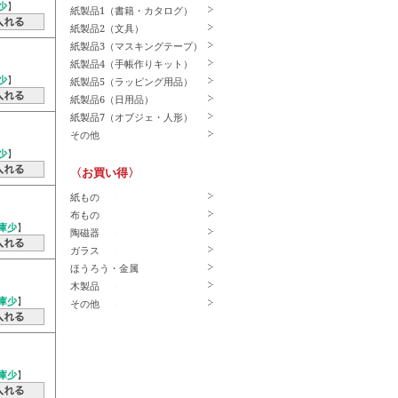
少
】
紙製品1（書籍・カタログ）
紙製品2（文具）
紙製品3（マスキングテープ）
紙製品4（手帳作りキット）
少
】
紙製品5（ラッピング用品）
紙製品6（日用品）
紙製品7（オブジェ・人形）
その他
少
】
〈お買い得〉
紙もの
布もの
庫少
】
陶磁器
ガラス
ほうろう・金属
木製品
庫少
】
その他
庫少
】