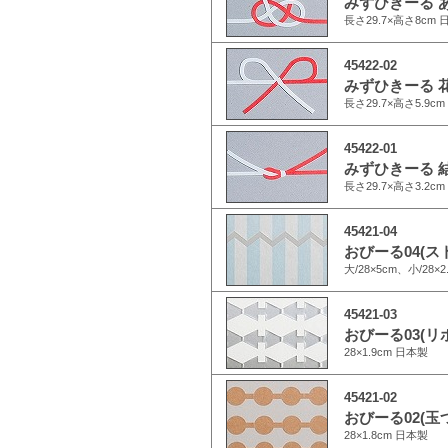
みずひきーる あ
長さ29.7×高さ8cm 
45422-02
みずひきーる 花
長さ29.7×高さ5.9c
45422-01
みずひきーる 結
長さ29.7×高さ3.2c
45421-04
おびーる04(ス
大/28×5cm、小/28×
45421-03
おびーる03(リ
28×1.9cm 日本製
45421-02
おびーる02(玉
28×1.8cm 日本製