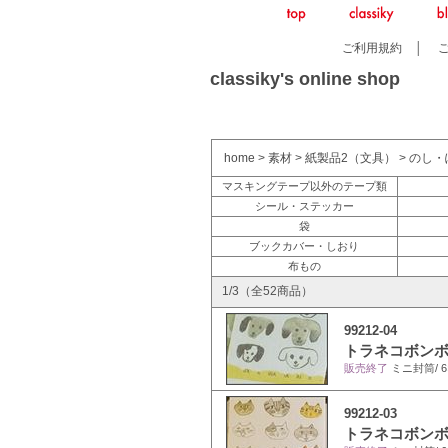
ご利用規約
│
classiky's online shop
home
>
素材
>
紙製品2（文具）
>
のし・
マスキングテープ以外のテープ類
シール・ステッカー
袋
ブックカバー・しおり
布もの
1/3（全52商品）
99212-04
トラネコボンボン
販売終了
ミニ封筒/ 6×
99212-03
トラネコボンボン