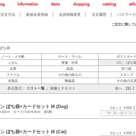
ご注文方法
│
新規会員登録
│
会員情報変更
│
注文履歴
│
パスワード
ご注文に際して
ぽち袋
ノート・メモ帳
カード・ラベル
ポストカー
ふせん
便箋・封筒
のし・ぽち
伝票
紙箱
折り紙
ファイル
その他の紙もの
スタンプ
木製品
陶磁器
その他の文
表示形式：
リスト一覧
／
画像とテキスト
前へ
[1]
2
 ぽち袋+カードセット M (Dog)
1セット ￥550【
10cm カード/ 5.6×9.6cm 各5枚
 ぽち袋+カードセット M (Cat)
1セット ￥550【