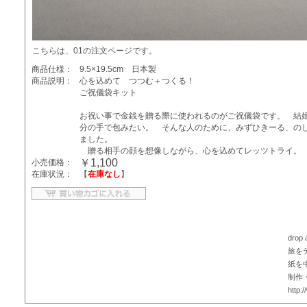
こちらは、01の注文ページです。
商品仕様：
9.5×19.5cm 日本製
商品説明：
心を込めて つつむ＋つくる！
ご祝儀袋キット
お祝い事で金銭を贈る際に使われるのがご祝儀袋です。 結
分の手で包みたい。 そんな人のために、みずひきーる、の
ました。
贈る相手の顔を想像しながら、心を込めてレッツトライ。 
￥1,100
小売価格：
在庫状況：
【
在庫なし
】
drop
旅を
紙を
制作
http: