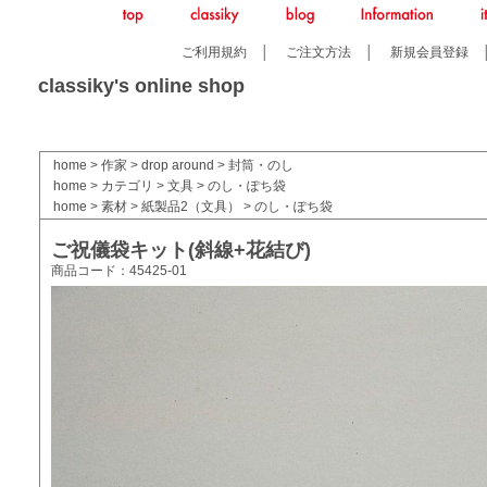
ご利用規約
│
ご注文方法
│
新規会員登録
classiky's online shop
home
>
作家
>
drop around
>
封筒・のし
home
>
カテゴリ
>
文具
>
のし・ぽち袋
home
>
素材
>
紙製品2（文具）
>
のし・ぽち袋
ご祝儀袋キット(斜線+花結び)
商品コード：45425-01