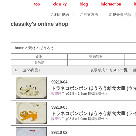
ご利用規約
│
ご注文方法
│
新規会員登録
classiky's online shop
home
>
素材
>
ほうろう
食器
収納容器
弁当箱
1/3（全55商品）
表示形式：
リスト一覧
／
99210-04
トラネコボンボン ほうろう給食大皿 (ウマ
販売終了
φ23.8 × 1.9cm 鋼板琺瑯仕上
99210-03
トラネコボンボン ほうろう給食大皿 (ライ
販売終了
φ23.8 × 1.9cm 鋼板琺瑯仕上
99210-02