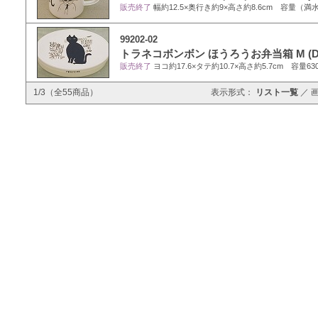
販売終了
幅約12.5×奥行き約9×高さ約8.6cm 容量（満水
99202-02
トラネコボンボン ほうろうお弁当箱 M (D
販売終了
ヨコ約17.6×タテ約10.7×高さ約5.7cm 容量6
1/3（全55商品）
表示形式：
リスト一覧
／