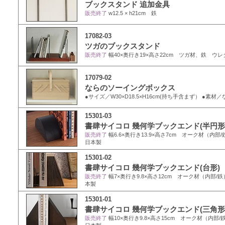
ブックスタンド 追加金具
販売終了
w12.5 × h21cm 鉄
17082-03
ツガのブックスタンド
販売終了
幅40×奥行き19×高さ22cm ツガ材、鉄 ウ
17079-02
ならのソーイングボックス
●サイズ／W30×D18.5×H16cm(持ち手含まず） ●素
15301-03
書肆サイコロ 幾何学ブックエンド(半円形
販売終了
幅6.6×奥行き13.9×高さ7cm オーク材（
日本製
15301-02
書肆サイコロ 幾何学ブックエンド(台形)
販売終了
幅7×奥行き9.8×高さ12cm オーク材（内部
本製
15301-01
書肆サイコロ 幾何学ブックエンド(三角形
販売終了
幅10×奥行き9.8×高さ15cm オーク材（内