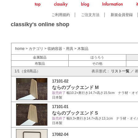
ご利用規約
│
ご注文方法
│
新規会員登録
classiky's online shop
home
>
カテゴリ
>
収納容器・用具
>
木製品
金属製品
ほうろう
布製品
その他
1/1（全8商品）
表示形式：
リスト一覧
／
17101-02
ならのブックエンド M
販売終了
幅10.2×奥行き14.7×高さ15.5cm ナラ
日本製
17101-01
ならのブックエンド S
販売終了
幅9.3×奥行き14.7×高さ13.1cm ナラ材
日本製
17082-04