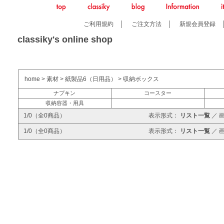
ご利用規約
│
ご注文方法
│
新規会員登録
classiky's online shop
home
>
素材
>
紙製品6（日用品）
>
収納ボックス
ナプキン
コースター
収納容器・用具
1/0（全0商品）
表示形式：
リスト一覧
／
1/0（全0商品）
表示形式：
リスト一覧
／