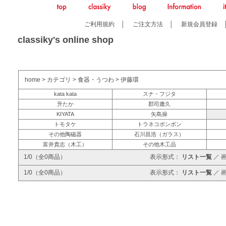
ご利用規約
│
ご注文方法
│
新規会員登録
classiky's online shop
home
>
カテゴリ
>
食器・うつわ
>
伊藤環
kata kata
スナ・フジタ
升たか
郡司庸久
KIYATA
矢島操
トモタケ
トラネコボンボン
その他陶磁器
石川昌浩（ガラス）
富井貴志（木工）
その他木工品
1/0（全0商品）
表示形式：
リスト一覧
／
1/0（全0商品）
表示形式：
リスト一覧
／