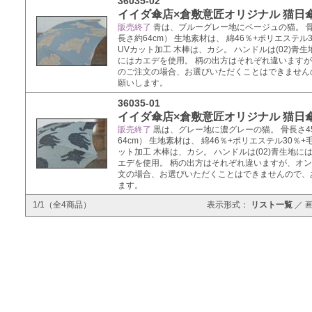
36035-02
イイダ傘店×倉敷意匠オリジナル 猫日傘 
販売終了
青は、ブルーグレー地にベージュの猫。 骨
長さ約64cm） 生地素材は、 綿46％+ポリエステル3
UVカット加工 木棒は、カシ。 ハンドルは(02)青生
にはカエデを使用。 柄の出方はそれぞれ違います
のご注文の場合、お選びいただくことはできません
願いします。
36035-01
イイダ傘店×倉敷意匠オリジナル 猫日傘 
販売終了
黒は、グレー地に濃グレーの猫。 骨長さ4
64cm） 生地素材は、 綿46％+ポリエステル30％+
ット加工 木棒は、カシ。 ハンドルは(02)青生地には
エデを使用。 柄の出方はそれぞれ違いますが、オ
文の場合、お選びいただくことはできませんので、
ます。
1/1（全4商品）
表示形式：
リスト一覧
／