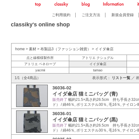
ご利用規約
│
ご注文方法
│
新規会員登録
classiky's online shop
home
>
素材
>
布製品3（ファッション雑貨）
>
イイダ傘店
点と線模様製作所
アトリエ クシュグル
アトリエ ペネロープ
イイダ傘店
yacmii
tamao
1/1（全4商品）
表示形式：
リスト一覧
／
36036-02
イイダ傘店 猫ミニバッグ (青)
販売終了
幅約21.5×高さ約26.5cm 持ち手長さ32
ド） / 綿46％, ポリエステル30％, 毛16％, ナイ
36036-01
イイダ傘店 猫ミニバッグ (黒)
販売終了
幅約21.5×高さ約26.5cm 持ち手長さ32
ド） / 綿46％, ポリエステル30％, 毛16％, ナイ