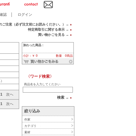
確認
│
ログイン
のご注意（必ず注文前にお読みください。）→
●
特定商取引に関する表示 →
●
買い物かごを見る →
●
加わった商品：
小計：￥ 0
数量 0商品
〈ワード検索〉
工）
商品名を入力してください
へ
1
次へ
検索 →
●
へ
1
次へ
絞り込み
作家
カテゴリ
素材