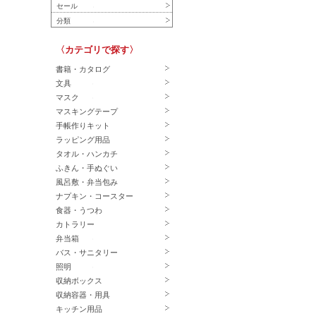
セール
分類
〈カテゴリで探す〉
書籍・カタログ
文具
マスク
マスキングテープ
手帳作りキット
ラッピング用品
タオル・ハンカチ
ふきん・手ぬぐい
風呂敷・弁当包み
ナプキン・コースター
食器・うつわ
カトラリー
弁当箱
バス・サニタリー
照明
収納ボックス
収納容器・用具
キッチン用品