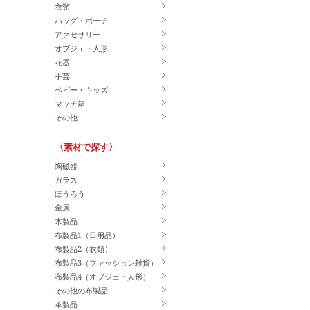
衣類
バッグ・ポーチ
アクセサリー
オブジェ・人形
花器
手芸
ベビー・キッズ
マッチ箱
その他
〈素材で探す〉
陶磁器
ガラス
ほうろう
金属
木製品
布製品1（日用品）
布製品2（衣類）
布製品3（ファッション雑貨）
布製品4（オブジェ・人形）
その他の布製品
革製品