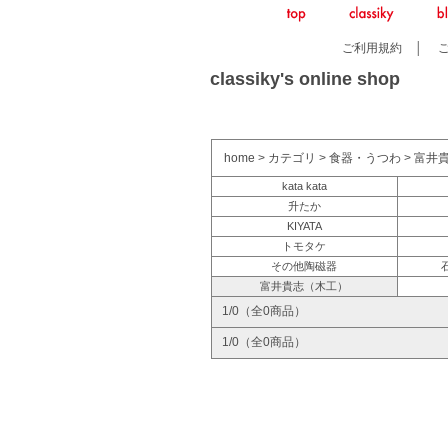
ご利用規約
│
classiky's online shop
home
>
カテゴリ
>
食器・うつわ
>
富井
kata kata
升たか
KIYATA
トモタケ
その他陶磁器
富井貴志（木工）
1/0（全0商品）
1/0（全0商品）