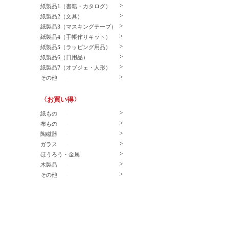
紙製品1（書籍・カタログ）
紙製品2（文具）
紙製品3（マスキングテープ）
紙製品4（手帳作りキット）
紙製品5（ラッピング用品）
紙製品6（日用品）
紙製品7（オブジェ・人形）
その他
〈お買い得〉
紙もの
布もの
陶磁器
ガラス
ほうろう・金属
木製品
その他