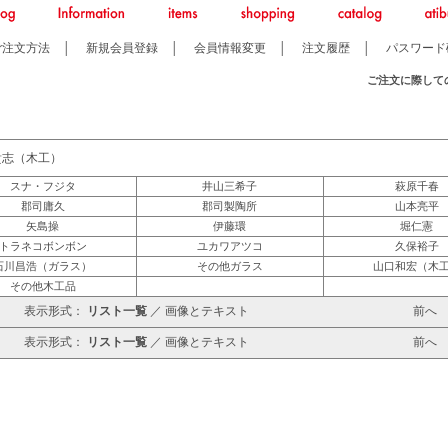
ご注文方法
│
新規会員登録
│
会員情報変更
│
注文履歴
│
パスワード
ご注文に際して
貴志（木工）
スナ・フジタ
井山三希子
萩原千春
郡司庸久
郡司製陶所
山本亮平
矢島操
伊藤環
堀仁憲
トラネコボンボン
ユカワアツコ
久保裕子
石川昌浩（ガラス）
その他ガラス
山口和宏（木
その他木工品
表示形式：
リスト一覧
／
画像とテキスト
前
表示形式：
リスト一覧
／
画像とテキスト
前