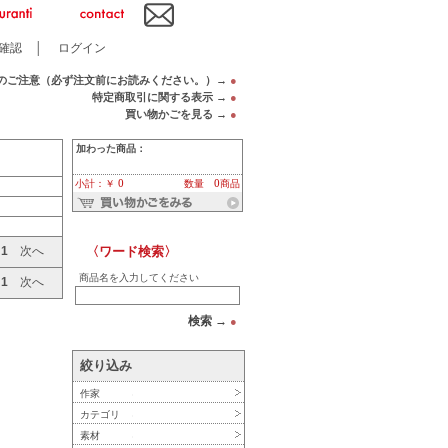
確認
│
ログイン
のご注意（必ず注文前にお読みください。）→
●
特定商取引に関する表示 →
●
買い物かごを見る →
●
加わった商品：
小計：￥ 0
数量 0商品
〈ワード検索〉
へ
1
次へ
商品名を入力してください
へ
1
次へ
検索 →
●
絞り込み
作家
カテゴリ
素材