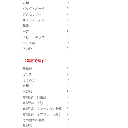
衣類
バッグ・ポーチ
アクセサリー
オブジェ・人形
花器
手芸
ベビー・キッズ
マッチ箱
その他
〈素材で探す〉
陶磁器
ガラス
ほうろう
金属
木製品
布製品1（日用品）
布製品2（衣類）
布製品3（ファッション雑貨）
布製品4（オブジェ・人形）
その他の布製品
革製品