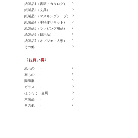
紙製品1（書籍・カタログ）
紙製品2（文具）
紙製品3（マスキングテープ）
紙製品4（手帳作りキット）
紙製品5（ラッピング用品）
紙製品6（日用品）
紙製品7（オブジェ・人形）
その他
〈お買い得〉
紙もの
布もの
陶磁器
ガラス
ほうろう・金属
木製品
その他