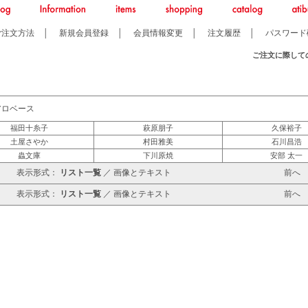
ご注文方法
│
新規会員登録
│
会員情報変更
│
注文履歴
│
パスワード
ご注文に際して
アロベース
福田十糸子
萩原朋子
久保裕子
土屋さやか
村田雅美
石川昌浩
蟲文庫
下川原焼
安部 太一
表示形式：
リスト一覧
／
画像とテキスト
前
表示形式：
リスト一覧
／
画像とテキスト
前