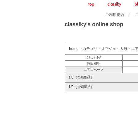
ご利用規約
│
classiky's online shop
home
>
カテゴリ
>
オブジェ・人形
>
エ
にしおゆき
原田和明
エアロベース
1/0（全0商品）
1/0（全0商品）