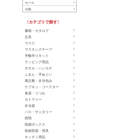
セール
分類
〈カテゴリで探す〉
書籍・カタログ
文具
マスク
マスキングテープ
手帳作りキット
ラッピング用品
タオル・ハンカチ
ふきん・手ぬぐい
風呂敷・弁当包み
ナプキン・コースター
食器・うつわ
カトラリー
弁当箱
バス・サニタリー
照明
収納ボックス
収納容器・用具
キッチン用品