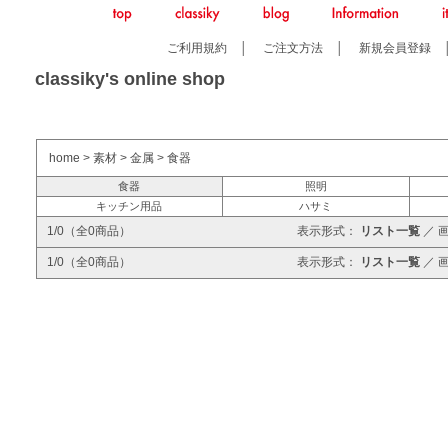
ご利用規約
│
ご注文方法
│
新規会員登録
classiky's online shop
home
>
素材
>
金属
>
食器
食器
照明
キッチン用品
ハサミ
1/0（全0商品）
表示形式：
リスト一覧
／
1/0（全0商品）
表示形式：
リスト一覧
／