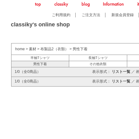
ご利用規約
│
ご注文方法
│
新規会員登録
classiky's online shop
home
>
素材
>
布製品2（衣類）
>
男性下着
半袖Tシャツ
長袖Tシャツ
男性下着
その他衣類
1/0（全0商品）
表示形式：
リスト一覧
／
1/0（全0商品）
表示形式：
リスト一覧
／