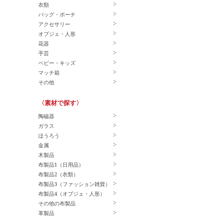
衣類
バッグ・ポーチ
アクセサリー
オブジェ・人形
花器
手芸
ベビー・キッズ
マッチ箱
その他
〈素材で探す〉
陶磁器
ガラス
ほうろう
金属
木製品
布製品1（日用品）
布製品2（衣類）
布製品3（ファッション雑貨）
布製品4（オブジェ・人形）
その他の布製品
革製品