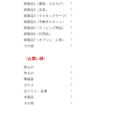
紙製品1（書籍・カタログ）
紙製品2（文具）
紙製品3（マスキングテープ）
紙製品4（手帳作りキット）
紙製品5（ラッピング用品）
紙製品6（日用品）
紙製品7（オブジェ・人形）
その他
〈お買い得〉
紙もの
布もの
陶磁器
ガラス
ほうろう・金属
木製品
その他