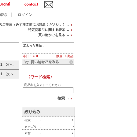
確認
│
ログイン
のご注意（必ず注文前にお読みください。）→
●
特定商取引に関する表示 →
●
買い物かごを見る →
●
加わった商品：
小計：￥ 0
数量 0商品
へ
1
次へ
へ
1
次へ
〈ワード検索〉
商品名を入力してください
検索 →
●
絞り込み
作家
カテゴリ
素材