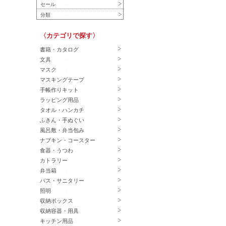
セール
分類
〈カテゴリで探す〉
書籍・カタログ
文具
マスク
マスキングテープ
手帳作りキット
ラッピング用品
タオル・ハンカチ
ふきん・手ぬぐい
風呂敷・弁当包み
ナプキン・コースター
食器・うつわ
カトラリー
弁当箱
バス・サニタリー
照明
収納ボックス
収納容器・用具
キッチン用品