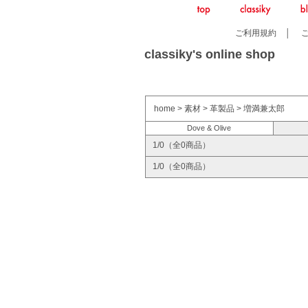
ご利用規約
│
classiky's online shop
home
>
素材
>
革製品
>
増満兼太郎
Dove & Olive
1/0（全0商品）
1/0（全0商品）