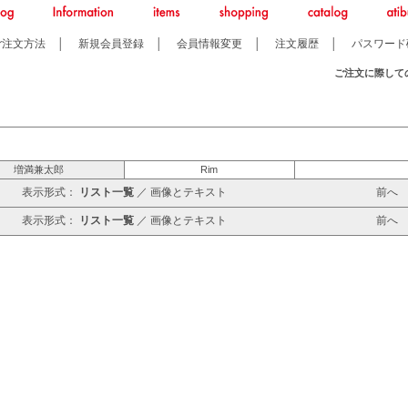
ご注文方法
│
新規会員登録
│
会員情報変更
│
注文履歴
│
パスワード
ご注文に際して
増満兼太郎
Rim
表示形式：
リスト一覧
／
画像とテキスト
前
表示形式：
リスト一覧
／
画像とテキスト
前