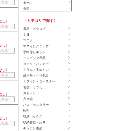
セール
分類
〈カテゴリで探す〉
なし
】
書籍・カタログ
文具
マスク
なし
】
マスキングテープ
手帳作りキット
ラッピング用品
タオル・ハンカチ
ふきん・手ぬぐい
なし
】
風呂敷・弁当包み
ナプキン・コースター
食器・うつわ
カトラリー
なし
】
弁当箱
バス・サニタリー
照明
収納ボックス
なし
】
収納容器・用具
キッチン用品