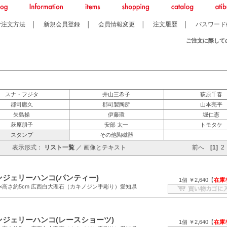
ご注文方法
│
新規会員登録
│
会員情報変更
│
注文履歴
│
パスワード
ご注文に際して
スナ・フジタ
井山三希子
萩原千春
郡司庸久
郡司製陶所
山本亮平
矢島操
伊藤環
堀仁憲
萩原朋子
安部 太一
トモタケ
スタンプ
その他陶磁器
表示形式：
リスト一覧
／
画像とテキスト
前へ
[1]
2
ンジェリーハンコ(パンティー)
1個 ￥2,640【
在庫
.1×高さ約5cm 広西白大理石（カキノジン手彫り）愛知県
ンジェリーハンコ(レースショーツ)
1個 ￥2,640【
在庫