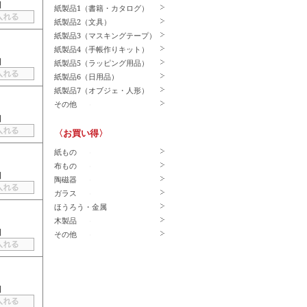
】
紙製品1（書籍・カタログ）
紙製品2（文具）
紙製品3（マスキングテープ）
紙製品4（手帳作りキット）
】
紙製品5（ラッピング用品）
紙製品6（日用品）
紙製品7（オブジェ・人形）
その他
】
〈お買い得〉
紙もの
布もの
】
陶磁器
ガラス
ほうろう・金属
木製品
】
その他
】