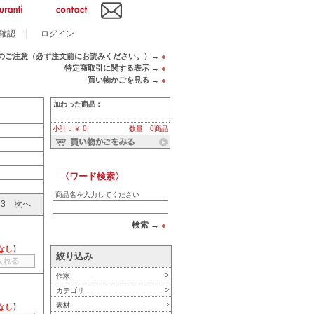
確認
│
ログイン
のご注意（必ず注文前にお読みください。）→
●
特定商取引に関する表示 →
●
買い物かごを見る →
●
加わった商品：
小計：￥ 0
数量 0商品
〈ワード検索〉
商品名を入力してください
3
次へ
検索 →
●
なし
】
絞り込み
作家
カテゴリ
素材
なし
】