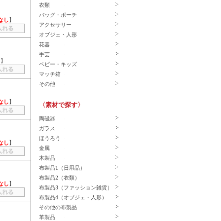
衣類
バッグ・ポーチ
なし
】
アクセサリー
オブジェ・人形
花器
手芸
－
】
ベビー・キッズ
マッチ箱
その他
なし
】
〈素材で探す〉
陶磁器
ガラス
ほうろう
なし
】
金属
木製品
布製品1（日用品）
布製品2（衣類）
なし
】
布製品3（ファッション雑貨）
布製品4（オブジェ・人形）
その他の布製品
革製品