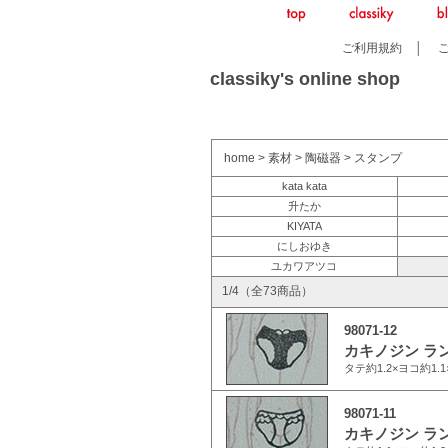
ご利用規約
│
classiky's online shop
home
>
素材
>
陶磁器
>
スタンプ
kata kata
升たか
KIYATA
にしおゆき
ユカワアツコ
1/4（全73商品）
98071-12
カキノジン ラ
タテ約1.2×ヨコ約1
98071-11
カキノジン ラ