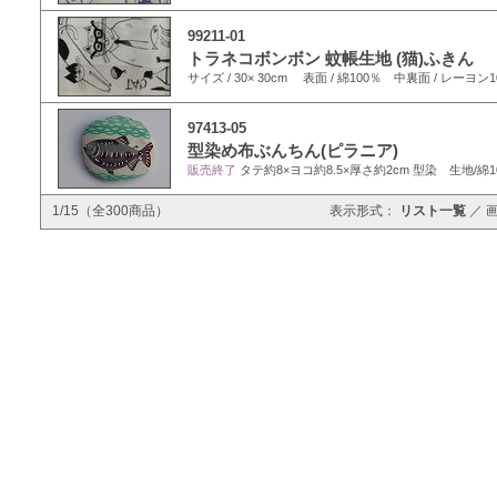
99211-01
トラネコボンボン 蚊帳生地 (猫)ふきん
サイズ / 30× 30cm 表面 / 綿100％ 中裏面 / レーヨン1
97413-05
型染め布ぶんちん(ピラニア)
販売終了
タテ約8×ヨコ約8.5×厚さ約2cm 型染 生地/綿1
1/15（全300商品）
表示形式：
リスト一覧
／