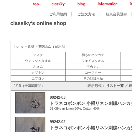
ご利用規約
│
ご注文方法
│
新規会員登録
classiky's online shop
home
>
素材
>
布製品1（日用品）
マスク
柄ものハンカチ
ウォッシュタオル
フェイスタオル
ふきん
手ぬぐい
ナプキン
コースター
エプロン
その他日用品
1/15（全300商品）
表示形式：
リスト一覧
／
99242-03
トラネコボンボン 小幅リネン刺繍ハンカチ
39×39ｃｍ Linen 60%, Cotton 40%
99242-02
トラネコボンボン 小幅リネン刺繍ハンカチ