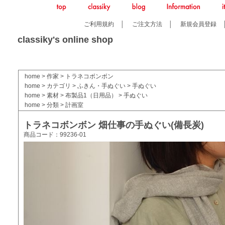
ご利用規約
│
ご注文方法
│
新規会員登録
classiky's online shop
home
>
作家
>
トラネコボンボン
home
>
カテゴリ
>
ふきん・手ぬぐい
>
手ぬぐい
home
>
素材
>
布製品1（日用品）
>
手ぬぐい
home
>
分類
>
計画室
トラネコボンボン 畑仕事の手ぬぐい(備長炭)
商品コード：99236-01