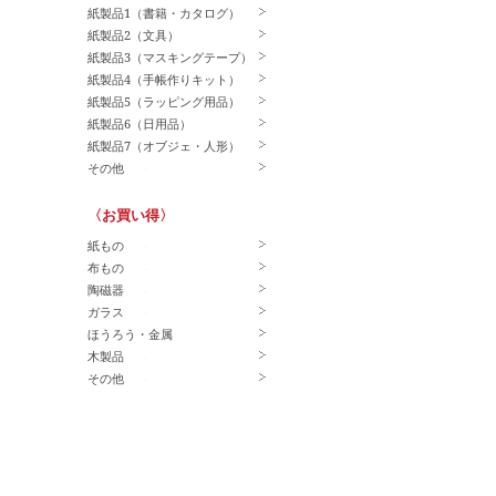
紙製品1（書籍・カタログ）
紙製品2（文具）
紙製品3（マスキングテープ）
紙製品4（手帳作りキット）
紙製品5（ラッピング用品）
紙製品6（日用品）
紙製品7（オブジェ・人形）
その他
〈お買い得〉
紙もの
布もの
陶磁器
ガラス
ほうろう・金属
木製品
その他