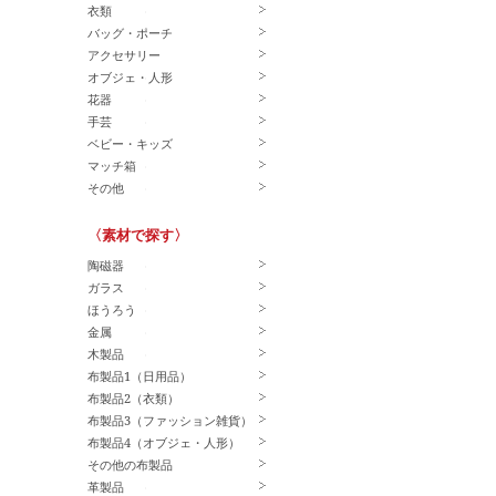
衣類
バッグ・ポーチ
アクセサリー
オブジェ・人形
花器
手芸
ベビー・キッズ
マッチ箱
その他
〈素材で探す〉
陶磁器
ガラス
ほうろう
金属
木製品
布製品1（日用品）
布製品2（衣類）
布製品3（ファッション雑貨）
布製品4（オブジェ・人形）
その他の布製品
革製品