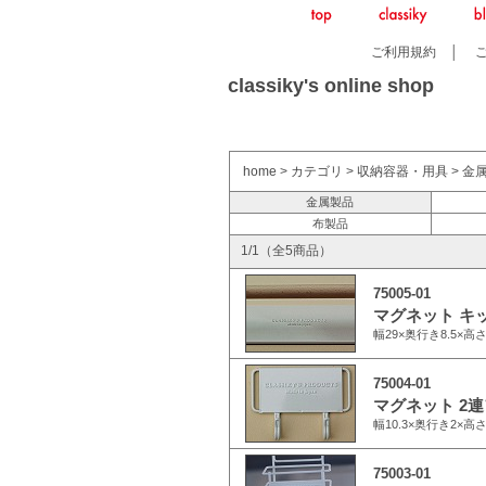
ご利用規約
│
classiky's online shop
home
>
カテゴリ
>
収納容器・用具
>
金
金属製品
布製品
1/1（全5商品）
75005-01
マグネット キ
幅29×奥行き8.5×
75004-01
マグネット 2
幅10.3×奥行き2×
75003-01