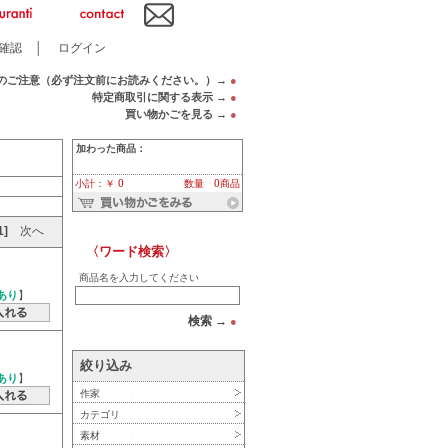
確認
│
ログイン
のご注意（必ず注文前にお読みください。）→
●
特定商取引に関する表示 →
●
買い物かごを見る →
●
加わった商品：
小計：￥ 0
数量 0商品
1]
次へ
〈ワード検索〉
商品名を入力してください
あり
】
検索 →
●
絞り込み
あり
】
作家
カテゴリ
素材