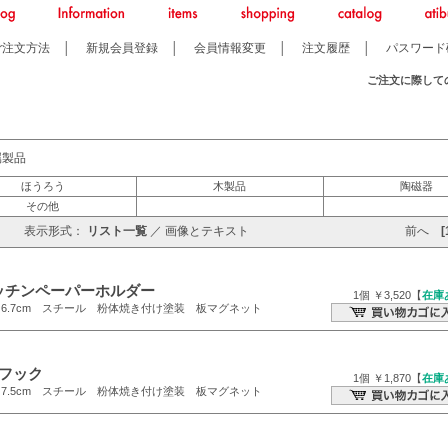
ご注文方法
│
新規会員登録
│
会員情報変更
│
注文履歴
│
パスワード
ご注文に際して
属製品
ほうろう
木製品
陶磁器
その他
表示形式：
リスト一覧
／
画像とテキスト
前へ
[
ッチンペーパーホルダー
1個 ￥3,520【
在庫
高さ6.7cm スチール 粉体焼き付け塗装 板マグネット
連フック
1個 ￥1,870【
在庫
高さ7.5cm スチール 粉体焼き付け塗装 板マグネット