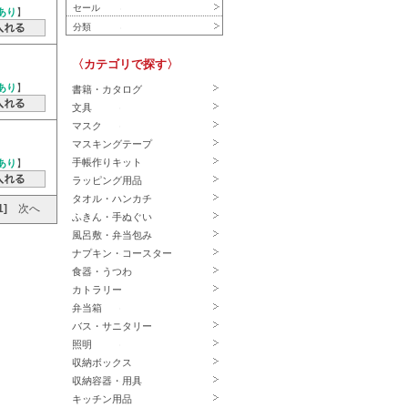
セール
あり
】
分類
〈カテゴリで探す〉
あり
】
書籍・カタログ
文具
マスク
マスキングテープ
手帳作りキット
あり
】
ラッピング用品
タオル・ハンカチ
1]
次へ
ふきん・手ぬぐい
風呂敷・弁当包み
ナプキン・コースター
食器・うつわ
カトラリー
弁当箱
バス・サニタリー
照明
収納ボックス
収納容器・用具
キッチン用品