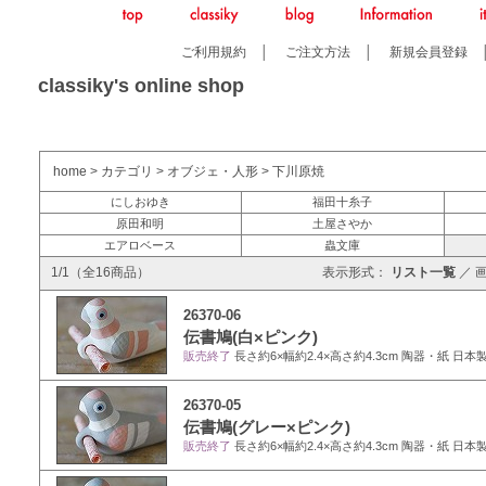
ご利用規約
│
ご注文方法
│
新規会員登録
classiky's online shop
home
>
カテゴリ
>
オブジェ・人形
>
下川原焼
にしおゆき
福田十糸子
原田和明
土屋さやか
エアロベース
蟲文庫
1/1（全16商品）
表示形式：
リスト一覧
／
26370-06
伝書鳩(白×ピンク)
販売終了
長さ約6×幅約2.4×高さ約4.3cm 陶器・紙 日本
26370-05
伝書鳩(グレー×ピンク)
販売終了
長さ約6×幅約2.4×高さ約4.3cm 陶器・紙 日本