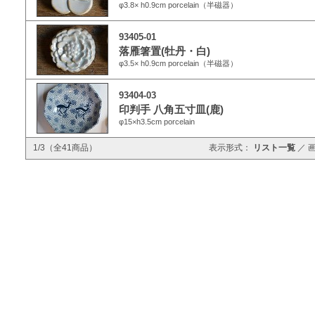
φ3.8× h0.9cm porcelain（半磁器）
93405-01
落雁箸置(牡丹・白)
φ3.5× h0.9cm porcelain（半磁器）
93404-03
印判手 八角五寸皿(鹿)
φ15×h3.5cm porcelain
1/3（全41商品）
表示形式：
リスト一覧
／