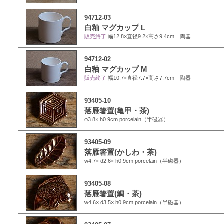
94712-03
白釉 マグカップ L
販売終了
幅12.8×直径9.2×高さ9.4cm 陶器
94712-02
白釉 マグカップ M
販売終了
幅10.7×直径7.7×高さ7.7cm 陶器
93405-10
落雁箸置(亀甲・茶)
φ3.8× h0.9cm porcelain（半磁器）
93405-09
落雁箸置(かしわ・茶)
w4.7× d2.6× h0.9cm porcelain（半磁器）
93405-08
落雁箸置(鯛・茶)
w4.6× d3.5× h0.9cm porcelain（半磁器）