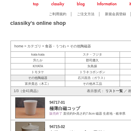
ご利用規約
│
ご注文方法
│
新規会員登録
classiky's online shop
home
>
カテゴリ
>
食器・うつわ
>
その他陶磁器
kata kata
スナ・フジタ
升たか
郡司庸久
KIYATA
矢島操
トモタケ
トラネコボンボン
その他陶磁器
石川昌浩（ガラス）
富井貴志（木工）
その他木工品
1/3（全41商品）
表示形式：
リスト一覧
／
94717-01
極薄白磁コップ
販売終了
直径約8×高さ約7.8cm 磁器 生産地・岐阜県
94715-02