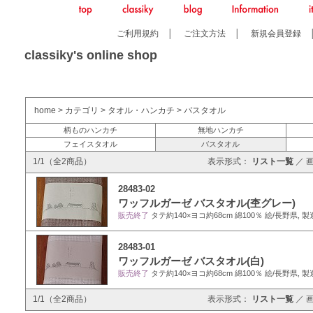
ご利用規約
│
ご注文方法
│
新規会員登録
classiky's online shop
home
>
カテゴリ
>
タオル・ハンカチ
>
バスタオル
柄ものハンカチ
無地ハンカチ
フェイスタオル
バスタオル
1/1（全2商品）
表示形式：
リスト一覧
／
28483-02
ワッフルガーゼ バスタオル(杢グレー)
販売終了
タテ約140×ヨコ約68cm 綿100％ 絵/長野県, 
28483-01
ワッフルガーゼ バスタオル(白)
販売終了
タテ約140×ヨコ約68cm 綿100％ 絵/長野県, 
1/1（全2商品）
表示形式：
リスト一覧
／