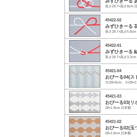
みずひきーる あ
長さ29.7×高さ8cm 
45422-02
みずひきーる 花
長さ29.7×高さ5.9c
45422-01
みずひきーる 結
長さ29.7×高さ3.2c
45421-04
おびーる04(ス
大/28×5cm、小/28×
45421-03
おびーる03(リ
28×1.9cm 日本製
45421-02
おびーる02(玉
28×1.8cm 日本製