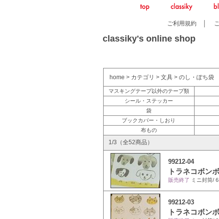
ご利用規約
│
classiky's online shop
home
>
カテゴリ
>
文具
>
のし・ぽち袋
マスキングテープ以外のテープ類
シール・ステッカー
袋
ブックカバー・しおり
布もの
1/3（全52商品）
99212-04
トラネコボンボン
販売終了
ミニ封筒/ 6×
99212-03
トラネコボンボン