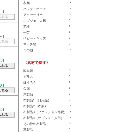
衣類
バッグ・ポーチ
－
】
アクセサリー
オブジェ・人形
花器
手芸
－
】
ベビー・キッズ
マッチ箱
その他
少
】
〈素材で探す〉
陶磁器
ガラス
ほうろう
少
】
金属
木製品
布製品1（日用品）
布製品2（衣類）
少
】
布製品3（ファッション雑貨）
布製品4（オブジェ・人形）
その他の布製品
革製品