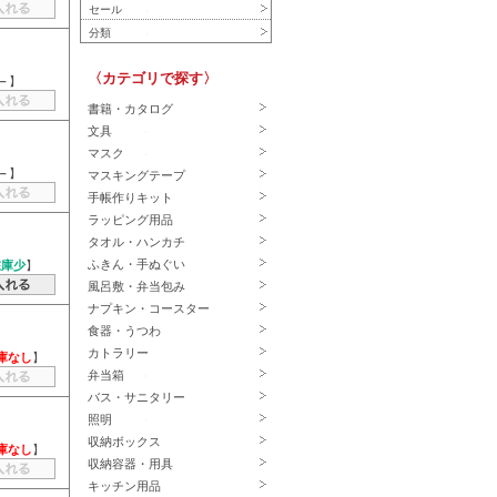
セール
分類
〈カテゴリで探す〉
－
】
書籍・カタログ
文具
マスク
－
】
マスキングテープ
手帳作りキット
ラッピング用品
タオル・ハンカチ
ふきん・手ぬぐい
在庫少
】
風呂敷・弁当包み
ナプキン・コースター
食器・うつわ
カトラリー
庫なし
】
弁当箱
バス・サニタリー
照明
収納ボックス
庫なし
】
収納容器・用具
キッチン用品