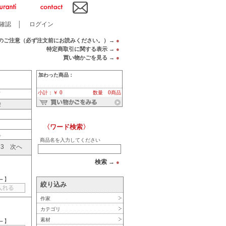
確認
│
ログイン
のご注意（必ず注文前にお読みください。）→
●
特定商取引に関する表示 →
●
買い物かごを見る →
●
加わった商品：
小計：￥ 0
数量 0商品
ド
袋
〈ワード検索〉
具
商品名を入力してください
3
次へ
検索 →
●
－
】
絞り込み
作家
カテゴリ
素材
－
】