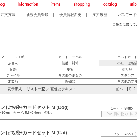
ご注文方法
│
新規会員登録
│
会員情報変更
│
注文履歴
│
パスワード
ご注文に際して
ノート・メモ帳
カード・ラベル
ポストカー
ふせん
便箋・封筒
のし・ぽち
伝票
紙箱
折り紙
ファイル
その他の紙もの
スタンプ
木製品
陶磁器
その他の文
表示形式：
リスト一覧
／
画像とテキスト
前へ
[1]
2
 ぽち袋+カードセット M (Dog)
1セット ￥550【
10cm カード/ 5.6×9.6cm 各5枚
 ぽち袋+カードセット M (Cat)
1セット ￥550【