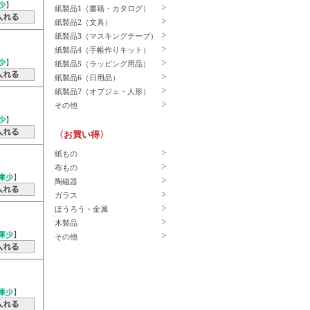
少
】
紙製品1（書籍・カタログ）
紙製品2（文具）
紙製品3（マスキングテープ）
紙製品4（手帳作りキット）
少
】
紙製品5（ラッピング用品）
紙製品6（日用品）
紙製品7（オブジェ・人形）
その他
少
】
〈お買い得〉
紙もの
布もの
庫少
】
陶磁器
ガラス
ほうろう・金属
木製品
庫少
】
その他
庫少
】