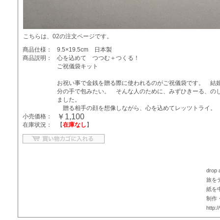
こちらは、02の注文ページです。
商品仕様：
9.5×19.5cm 日本製
商品説明：
心を込めて つつむ＋つくる！
ご祝儀袋キット
お祝い事で金銭を贈る際に使われるのがご祝儀袋です。 結
分の手で包みたい。 そんな人のために、みずひきーる、の
ました。
贈る相手の顔を想像しながら、心を込めてレッツトライ。 
￥1,100
小売価格：
在庫状況：
【
在庫なし
】
drop
旅を
紙を
制作
http: