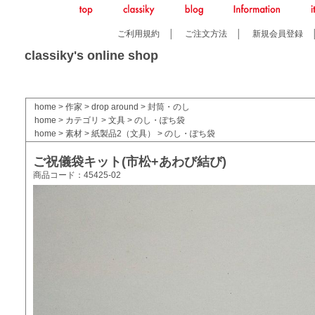
ご利用規約
│
ご注文方法
│
新規会員登録
classiky's online shop
home
>
作家
>
drop around
>
封筒・のし
home
>
カテゴリ
>
文具
>
のし・ぽち袋
home
>
素材
>
紙製品2（文具）
>
のし・ぽち袋
ご祝儀袋キット(市松+あわび結び)
商品コード：45425-02