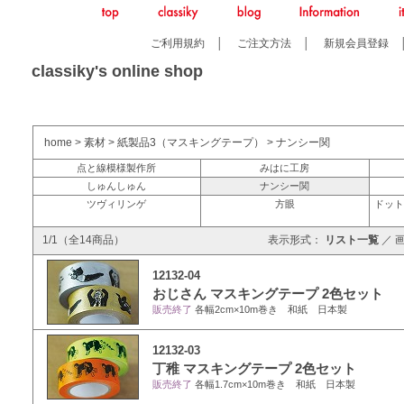
ご利用規約
│
ご注文方法
│
新規会員登録
classiky's online shop
home
>
素材
>
紙製品3（マスキングテープ）
>
ナンシー関
点と線模様製作所
みはに工房
しゅんしゅん
ナンシー関
ツヴィリンゲ
方眼
ドット
1/1（全14商品）
表示形式：
リスト一覧
／
12132-04
おじさん マスキングテープ 2色セット
販売終了
各幅2cm×10m巻き 和紙 日本製
12132-03
丁稚 マスキングテープ 2色セット
販売終了
各幅1.7cm×10m巻き 和紙 日本製