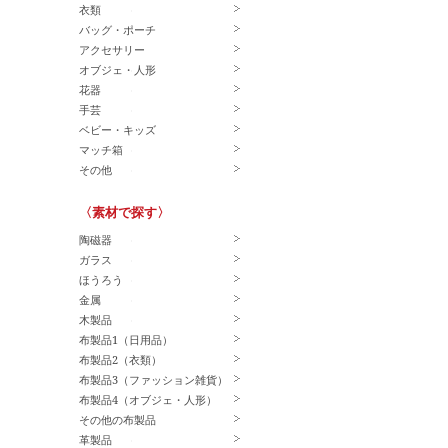
衣類
バッグ・ポーチ
アクセサリー
オブジェ・人形
花器
手芸
ベビー・キッズ
マッチ箱
その他
〈素材で探す〉
陶磁器
ガラス
ほうろう
金属
木製品
布製品1（日用品）
布製品2（衣類）
布製品3（ファッション雑貨）
布製品4（オブジェ・人形）
その他の布製品
革製品