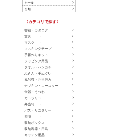
セール
分類
〈カテゴリで探す〉
書籍・カタログ
文具
マスク
マスキングテープ
手帳作りキット
ラッピング用品
タオル・ハンカチ
ふきん・手ぬぐい
風呂敷・弁当包み
ナプキン・コースター
食器・うつわ
カトラリー
弁当箱
バス・サニタリー
照明
収納ボックス
収納容器・用具
キッチン用品