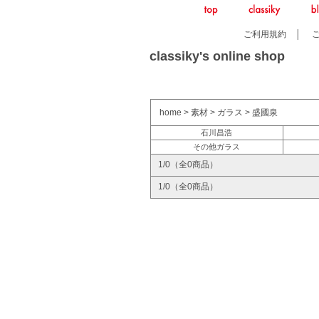
ご利用規約
│
classiky's online shop
home
>
素材
>
ガラス
>
盛國泉
石川昌浩
その他ガラス
1/0（全0商品）
1/0（全0商品）