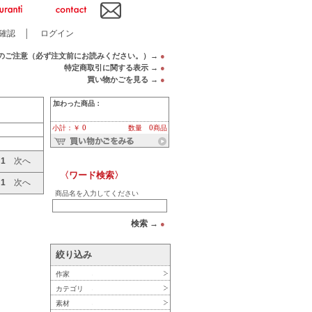
確認
│
ログイン
のご注意（必ず注文前にお読みください。）→
●
特定商取引に関する表示 →
●
買い物かごを見る →
●
加わった商品：
小計：￥ 0
数量 0商品
へ
1
次へ
〈ワード検索〉
へ
1
次へ
商品名を入力してください
検索 →
●
絞り込み
作家
カテゴリ
素材