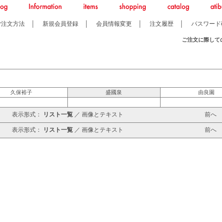
ご注文方法
│
新規会員登録
│
会員情報変更
│
注文履歴
│
パスワード
ご注文に際して
久保裕子
盛國泉
由良園
表示形式：
リスト一覧
／
画像とテキスト
前
表示形式：
リスト一覧
／
画像とテキスト
前