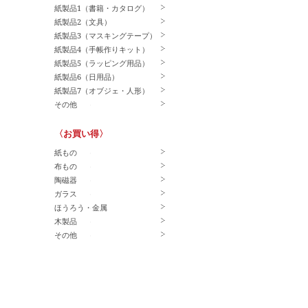
紙製品1（書籍・カタログ）
紙製品2（文具）
紙製品3（マスキングテープ）
紙製品4（手帳作りキット）
紙製品5（ラッピング用品）
紙製品6（日用品）
紙製品7（オブジェ・人形）
その他
〈お買い得〉
紙もの
布もの
陶磁器
ガラス
ほうろう・金属
木製品
その他