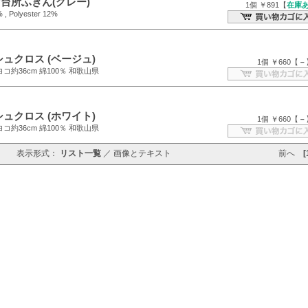
台所ふきん(グレー)
1個 ￥891【
在庫
 , Polyester 12%
ュクロス (ベージュ)
1個 ￥660【
－
コ約36cm 綿100％ 和歌山県
ュクロス (ホワイト)
1個 ￥660【
－
コ約36cm 綿100％ 和歌山県
表示形式：
リスト一覧
／
画像とテキスト
前へ
[