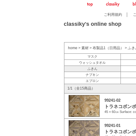
ご利用規約
│
classiky's online shop
home
>
素材
>
布製品1（日用品）
>
ふき
マスク
ウォッシュタオル
ふきん
ナプキン
エプロン
1/1（全15商品）
99241-02
トラネコボンボ
45 × 60㎝ Surface: c
99241-01
トラネコボンボ