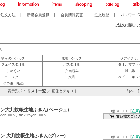
ご注文方法
│
新規会員登録
│
会員情報変更
│
注文履歴
│
パスワード
ご注文に際して
ん
柄ものハンカチ
無地ハンカチ
ボディタオ
フェイスタオル
バスタオル
タオルマフラ
手ぬぐい
弁当包み
風呂敷
コースター
文具
ベビー・キッ
その他日用品
表示形式：
リスト一覧
／
画像とテキスト
前へ
[
ン大判蚊帳生地ふきん(ベージュ)
1個 ￥1,100【
在庫
otton100% , Back: rayon 100%
ン 大判蚊帳生地ふきん(グレー)
1個 ￥1,100【
在庫