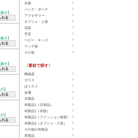
衣類
バッグ・ポーチ
庫あり
】
アクセサリー
オブジェ・人形
花器
手芸
庫あり
】
ベビー・キッズ
マッチ箱
その他
庫あり
】
〈素材で探す〉
陶磁器
ガラス
ほうろう
あり
】
金属
木製品
布製品1（日用品）
布製品2（衣類）
あり
】
布製品3（ファッション雑貨）
布製品4（オブジェ・人形）
その他の布製品
革製品