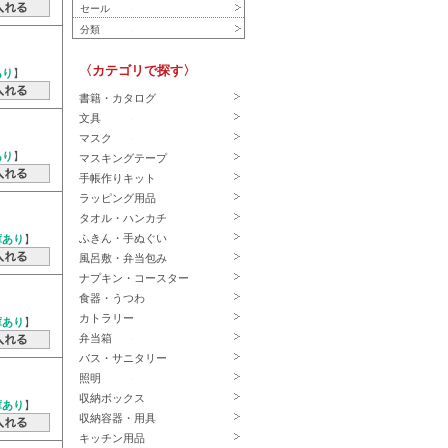
セール
分類
〈カテゴリで探す〉
あり
】
書籍・カタログ
文具
マスク
あり
】
マスキングテープ
手帳作りキット
ラッピング用品
タオル・ハンカチ
ふきん・手ぬぐい
庫あり
】
風呂敷・弁当包み
ナプキン・コースター
食器・うつわ
カトラリー
庫あり
】
弁当箱
バス・サニタリー
照明
収納ボックス
庫あり
】
収納容器・用具
キッチン用品