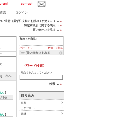
確認
│
ログイン
のご注意（必ず注文前にお読みください。）→
●
特定商取引に関する表示 →
●
買い物かごを見る →
●
加わった商品：
小計：￥ 0
数量 0商品
ル
ー
ズ
〈ワード検索〉
商品名を入力してください
1]
次へ
検索 →
●
あり
】
絞り込み
作家
カテゴリ
素材
あり
】