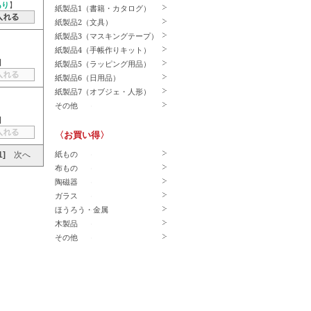
あり
】
紙製品1（書籍・カタログ）
紙製品2（文具）
紙製品3（マスキングテープ）
紙製品4（手帳作りキット）
】
紙製品5（ラッピング用品）
紙製品6（日用品）
紙製品7（オブジェ・人形）
その他
】
〈お買い得〉
紙もの
1]
次へ
布もの
陶磁器
ガラス
ほうろう・金属
木製品
その他