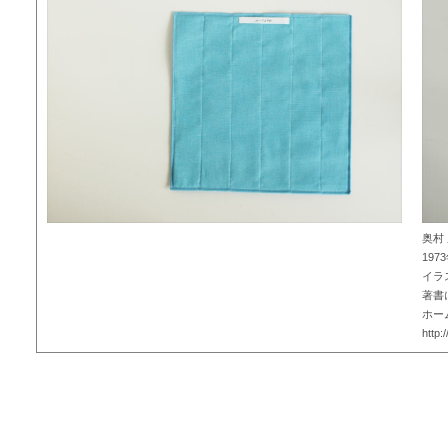
奥村
19
イラ
著書
ホー
http: