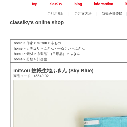
ご利用規約
│
ご注文方法
│
新規会員登録
classiky's online shop
home
>
作家
>
mitsou
>
布もの
home
>
カテゴリ
>
ふきん・手ぬぐい
>
ふきん
home
>
素材
>
布製品1（日用品）
>
ふきん
home
>
分類
>
計画室
mitsou 蚊帳生地ふきん (Sky Blue)
商品コード：45640-02