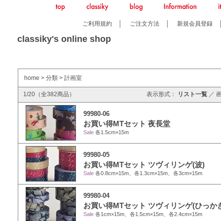
ご利用規約
│
ご注文方法
│
新規会員登録
classiky's online shop
home
>
分類
>
計画室
1/20（全382商品）
表示形式：
リスト一覧
／
99980-06
お買い得MTセット 夜長堂
Sale
各1.5cm×15m
99980-05
お買い得MTセット ツヴィリンゲ(波)
Sale
各0.8cm×15m、各1.3cm×15m、各3cm×15m
99980-04
お買い得MTセット ツヴィリンゲ(ひっか
Sale
各1cm×15m、各1.5cm×15m、各2.4cm×15m