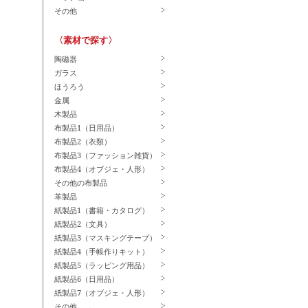
その他
〈素材で探す〉
陶磁器
ガラス
ほうろう
金属
木製品
布製品1（日用品）
布製品2（衣類）
布製品3（ファッション雑貨）
布製品4（オブジェ・人形）
その他の布製品
革製品
紙製品1（書籍・カタログ）
紙製品2（文具）
紙製品3（マスキングテープ）
紙製品4（手帳作りキット）
紙製品5（ラッピング用品）
紙製品6（日用品）
紙製品7（オブジェ・人形）
その他