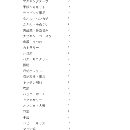
マスキングテープ
手帳作りキット
ラッピング用品
タオル・ハンカチ
ふきん・手ぬぐい
風呂敷・弁当包み
ナプキン・コースター
食器・うつわ
カトラリー
弁当箱
バス・サニタリー
照明
収納ボックス
収納容器・用具
キッチン用品
衣類
バッグ・ポーチ
アクセサリー
オブジェ・人形
花器
手芸
ベビー・キッズ
マッチ箱