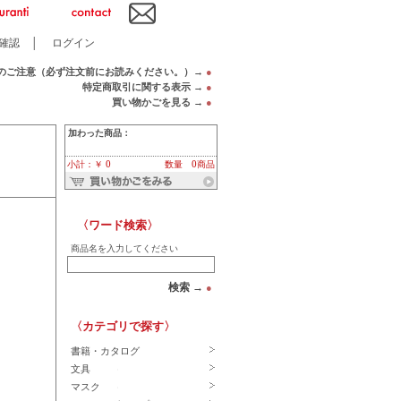
確認
│
ログイン
のご注意（必ず注文前にお読みください。）→
●
特定商取引に関する表示 →
●
買い物かごを見る →
●
加わった商品：
小計：￥ 0
数量 0商品
〈ワード検索〉
商品名を入力してください
検索 →
●
〈カテゴリで探す〉
書籍・カタログ
文具
マスク