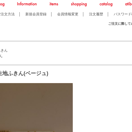
ご注文方法
│
新規会員登録
│
会員情報変更
│
注文履歴
│
パスワード
ご注文に際して
ふきん
ん
地ふきん(ベージュ)